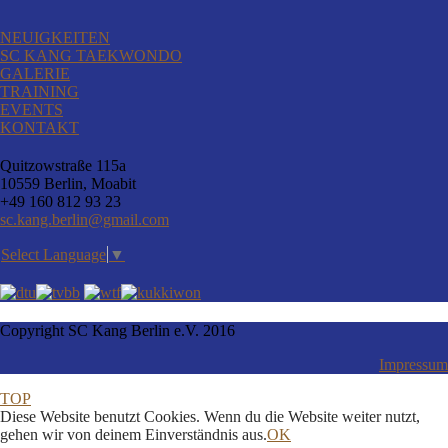
NEUIGKEITEN
SC KANG TAEKWONDO
GALERIE
TRAINING
EVENTS
KONTAKT
Quitzowstraße 115a
10559 Berlin, Moabit
+49 160 812 93 23
sc.kang.berlin@gmail.com
Select Language
▼
Copyright SC Kang Berlin e.V. 2016
Impressum
TOP
Diese Website benutzt Cookies. Wenn du die Website weiter nutzt,
gehen wir von deinem Einverständnis aus.
OK