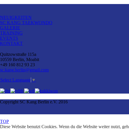
NEUIGKEITEN
SC KANG TAEKWONDO
GALERIE
TRAINING
EVENTS
KONTAKT
Quitzowstraße 115a
10559 Berlin, Moabit
+49 160 812 93 23
sc.kang.berlin@gmail.com
Select Language
▼
Copyright SC Kang Berlin e.V. 2016
TOP
Diese Website benutzt Cookies. Wenn du die Website weiter nutzt, geh